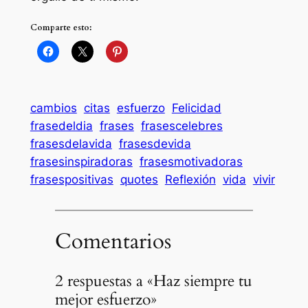
Comparte esto:
cambios
citas
esfuerzo
Felicidad
frasedeldia
frases
frasescelebres
frasesdelavida
frasesdevida
frasesinspiradoras
frasesmotivadoras
frasespositivas
quotes
Reflexión
vida
vivir
Comentarios
2 respuestas a «Haz siempre tu
mejor esfuerzo»