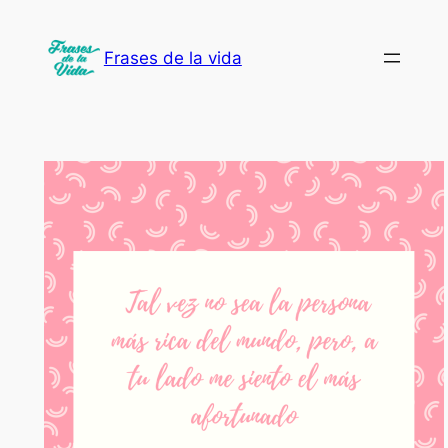
Saltar
al
Frases de la vida
contenido