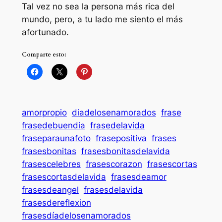
Tal vez no sea la persona más rica del
mundo, pero, a tu lado me siento el más
afortunado.
Comparte esto:
amorpropio
diadelosenamorados
frase
frasedebuendia
frasedelavida
fraseparaunafoto
frasepositiva
frases
frasesbonitas
frasesbonitasdelavida
frasescelebres
frasescorazon
frasescortas
frasescortasdelavida
frasesdeamor
frasesdeangel
frasesdelavida
frasesdereflexion
frasesdíadelosenamorados