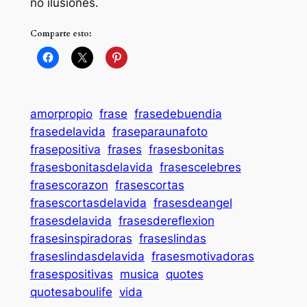
no ilusiones.
Comparte esto:
amorpropio
frase
frasedebuendia
frasedelavida
fraseparaunafoto
frasepositiva
frases
frasesbonitas
frasesbonitasdelavida
frasescelebres
frasescorazon
frasescortas
frasescortasdelavida
frasesdeangel
frasesdelavida
frasesdereflexion
frasesinspiradoras
fraseslindas
fraseslindasdelavida
frasesmotivadoras
frasespositivas
musica
quotes
quotesaboulife
vida