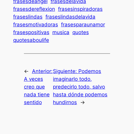
frasesdeangel
frasesdelavida
frasesdereflexion
frasesinspiradoras
fraseslindas
fraseslindasdelavida
frasesmotivadoras
frasesparaunamor
frasespositivas
musica
quotes
quotesaboulife
←
Anterior:
Siguiente:
Podemos
A veces
imaginarlo todo,
creo que
predecirlo todo, salvo
nada tiene
hasta dónde podemos
sentido
hundirnos
→