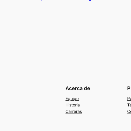
Acerca de
P
Equipo
Po
Historia
T
Carreras
C