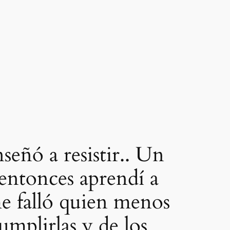
señó a resistir.. Un
entonces aprendí a
e falló quien menos
umplirlas y de los