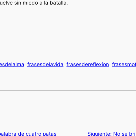
uelve sin miedo a la batalla.
sesdelalma
frasesdelavida
frasesdereflexion
frasesmo
palabra de cuatro patas
Siguiente:
No se br