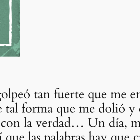
olpeó tan fuerte que me en
 tal forma que me dolió y 
e con la verdad… Un día, m
que las palabras hay que c