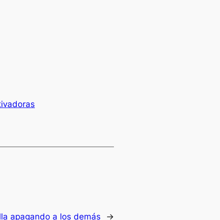
tivadoras
illa apagando a los demás
→