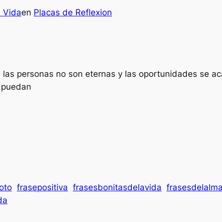
a Vida
en
Placas de Reflexion
ue las personas no son eternas y las oportunidades se a
o puedan
oto
frasepositiva
frasesbonitasdelavida
frasesdelalm
da