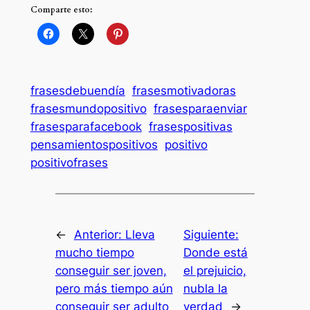
Comparte esto:
frasesdebuendía
frasesmotivadoras
frasesmundopositivo
frasesparaenviar
frasesparafacebook
frasespositivas
pensamientospositivos
positivo
positivofrases
←
Anterior:
Lleva
Siguiente:
mucho tiempo
Donde está
conseguir ser joven,
el prejuicio,
pero más tiempo aún
nubla la
conseguir ser adulto
verdad
→