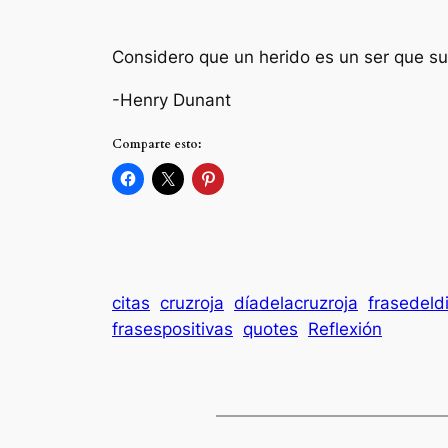
Considero que un herido es un ser que su
-Henry Dunant
Comparte esto:
citas
cruzroja
díadelacruzroja
frasedeld
frasespositivas
quotes
Reflexión