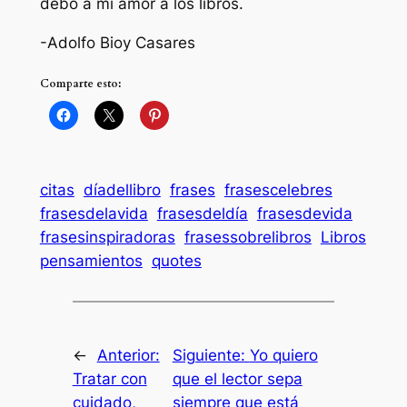
debo a mi amor a los libros.
-Adolfo Bioy Casares
Comparte esto:
citas
díadellibro
frases
frasescelebres
frasesdelavida
frasesdeldía
frasesdevida
frasesinspiradoras
frasessobrelibros
Libros
pensamientos
quotes
←
Anterior:
Siguiente:
Yo quiero
Tratar con
que el lector sepa
cuidado,
siempre que está