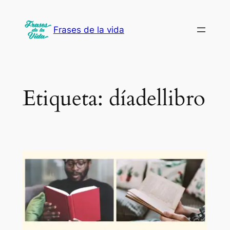
Saltar
al
Frases de la vida
contenido
Etiqueta:
díadellibro