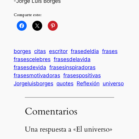
-Jorge Luis Borges
Comparte esto:
borges
citas
escritor
frasedeldia
frases
frasescelebres
frasesdelavida
frasesdevida
frasesinspiradoras
frasesmotivadoras
frasespositivas
Jorgeluisborges
quotes
Reflexión
universo
Comentarios
Una respuesta a «El universo»