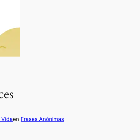
ces
 Vida
en
Frases Anónimas