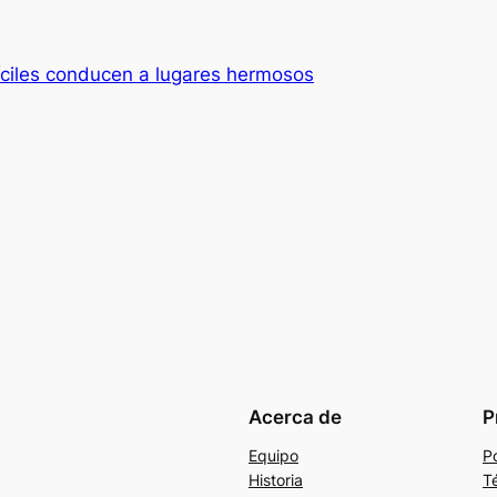
íciles conducen a lugares hermosos
Acerca de
P
Equipo
Po
Historia
T