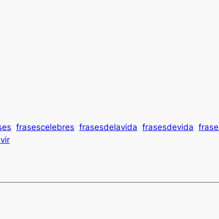
ses
frasescelebres
frasesdelavida
frasesdevida
frase
ivir