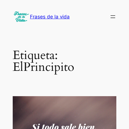
Saltar
al
Frases de la vida
contenido
Etiqueta:
ElPrincipito