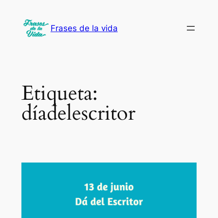
Saltar
al
Frases de la vida
contenido
Etiqueta:
díadelescritor