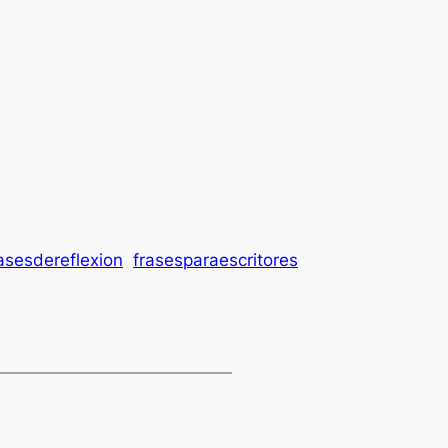
asesdereflexion
frasesparaescritores