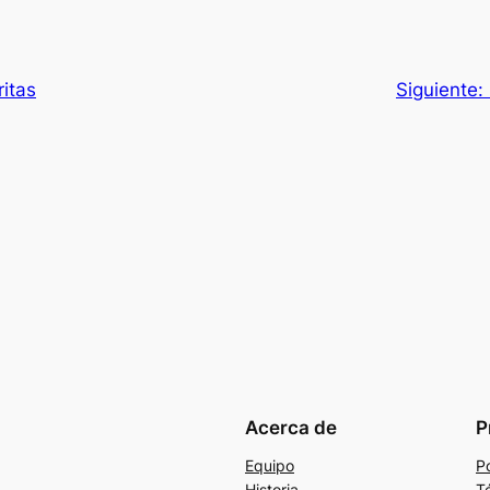
ritas
Siguiente:
Acerca de
P
Equipo
Po
Historia
T