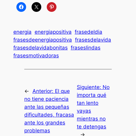
energia
energiapositiva
frasedeldia
frasesdeenergiapositiva
frasesdelavida
frasesdelavidabonitas
fraseslindas
frasesmotivadoras
Siguiente:
No
←
Anterior:
El que
importa qué
no tiene paciencia
tan lento
ante las pequeñas
vayas
dificultades, fracasa
mientras no
ante los grandes
te detengas
problemas
→