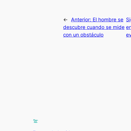
←
Anterior:
El hombre se
S
descubre cuando se mide
en
con un obstáculo
e