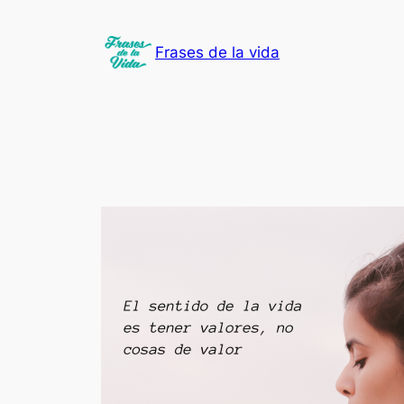
Saltar
al
Frases de la vida
contenido