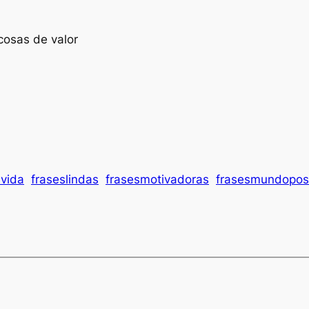
 cosas de valor
avida
fraseslindas
frasesmotivadoras
frasesmundoposi