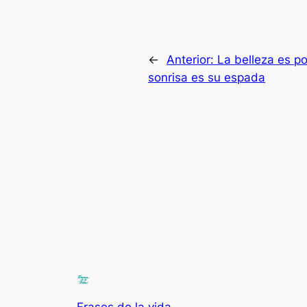
←
Anterior:
La belleza es po
sonrisa es su espada
Frases de la vida