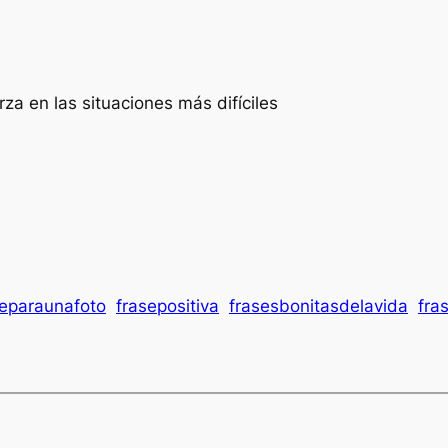
za en las situaciones más difíciles
separaunafoto
frasepositiva
frasesbonitasdelavida
fra