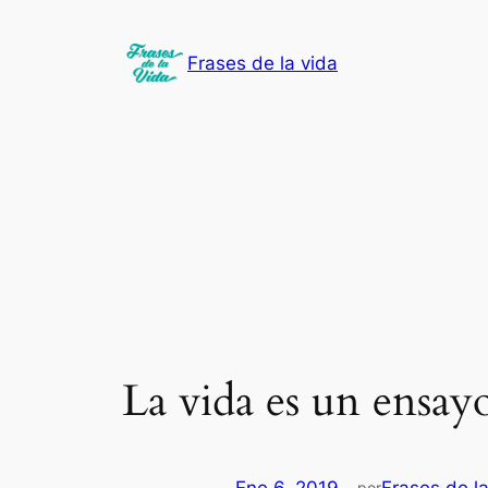
Saltar
al
Frases de la vida
contenido
La vida es un ensay
por