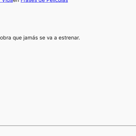
a Vida
en
Frases de Películas
obra que jamás se va a estrenar.