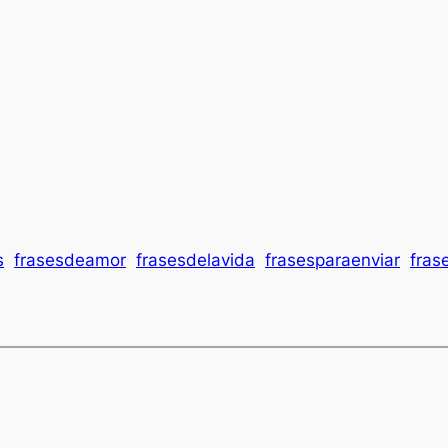
s
frasesdeamor
frasesdelavida
frasesparaenviar
fras