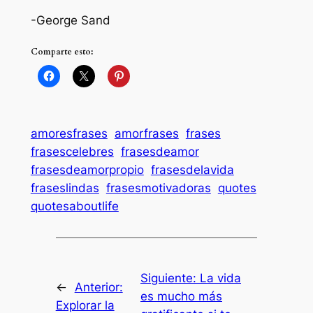
-George Sand
Comparte esto:
amoresfrases
amorfrases
frases
frasescelebres
frasesdeamor
frasesdeamorpropio
frasesdelavida
fraseslindas
frasesmotivadoras
quotes
quotesaboutlife
Siguiente:
La vida
←
Anterior:
es mucho más
Explorar la