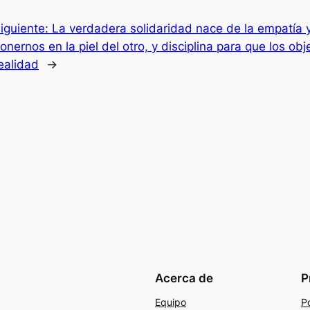
iguiente:
La verdadera solidaridad nace de la empatía y 
onernos en la piel del otro, y disciplina para que los o
ealidad
→
Acerca de
P
Equipo
Po