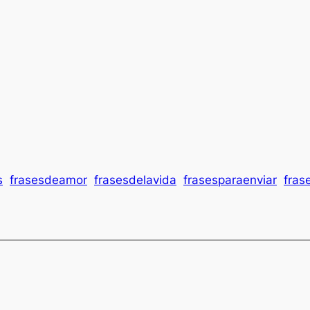
s
frasesdeamor
frasesdelavida
frasesparaenviar
fras