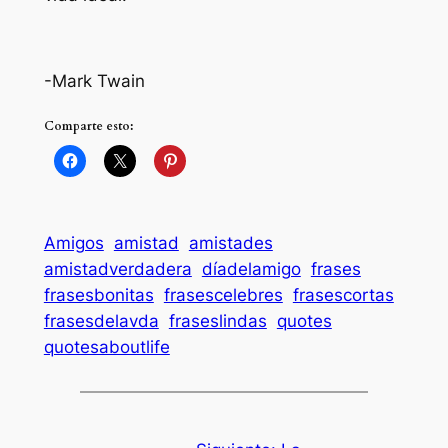
-Mark Twain
Comparte esto:
Amigos
amistad
amistades
amistadverdadera
díadelamigo
frases
frasesbonitas
frasescelebres
frasescortas
frasesdelavda
fraseslindas
quotes
quotesaboutlife