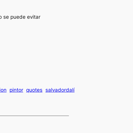
o se puede evitar
ion
pintor
quotes
salvadordalí