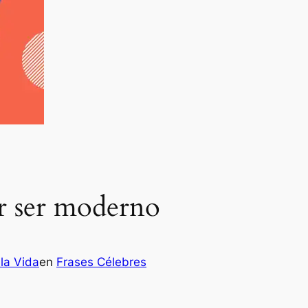
r ser moderno
la Vida
en
Frases Célebres