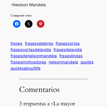
-Neslson Mandela
Comparte esto:
frases
frasescelebres
frasescortas
frasescortasdelavida
frasesdelavida
frasesdenelsonmandela
fraseslindas
frasesmotivadoras
nelsonmandela
quotes
quotesaboutlife
Comentarios
3 respuestas a «La mayor