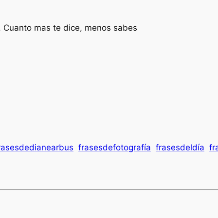
o. Cuanto mas te dice, menos sabes
rasesdedianearbus
frasesdefotografía
frasesdeldía
fr