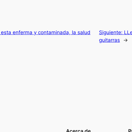
a esta enferma y contaminada, la salud
Siguiente:
LLe
guitarras
→
Acerca de
P