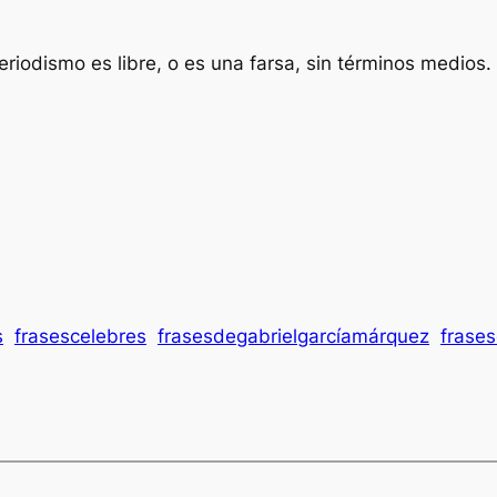
riodismo es libre, o es una farsa, sin términos medios.
s
frasescelebres
frasesdegabrielgarcíamárquez
frases