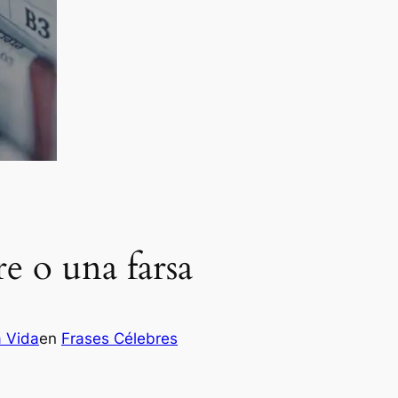
re o una farsa
a Vida
en
Frases Célebres