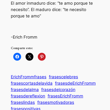
El amor inmaduro dice: “te amo porque te
necesito”. El maduro dice: “te necesito
porque te amo”
-Erich Fromm
Comparte esto:
ErichFrommfrases
frasescelebres
frasescortasdelavida
frasesdeErichFromm
frasesdelalma
frasesdelcorazón
frasesdereflexion
frasesErichFromm
fraseslindas
frasesmotivadoras
frasespositivas