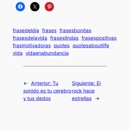
frasedeldia
frases
frasesbonitas
frasesdelavida
fraseslindas
frasespositivas
frasmotivadoras
quotes
quotesaboutlife
vida
vidaenabundancia
←
Anterior:
Tu
Siguiente:
El
sonido es tu cerebro
rock hace
y tus dedos
estrellas
→