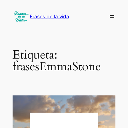
Saltar
al
Frases de la vida
contenido
Etiqueta:
frasesEmmaStone