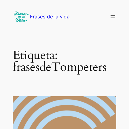
Saltar
al
Frases de la vida
contenido
Etiqueta:
frasesdeTompeters