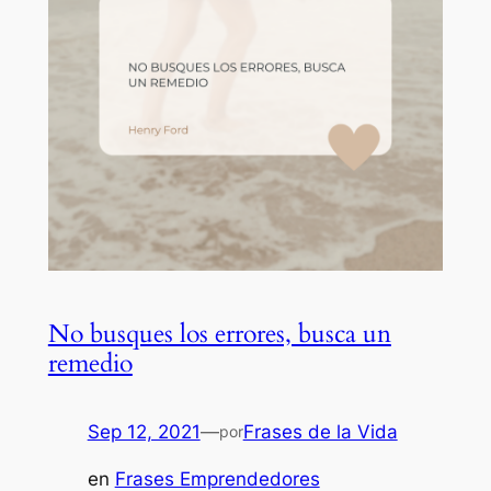
No busques los errores, busca un
remedio
Sep 12, 2021
—
Frases de la Vida
por
en
Frases Emprendedores