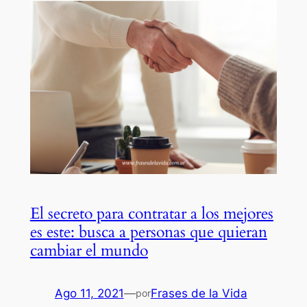
El secreto para contratar a los mejores
es este: busca a personas que quieran
cambiar el mundo
Ago 11, 2021
—
Frases de la Vida
por