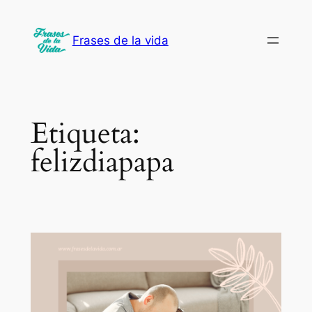
Saltar
al
Frases de la vida
contenido
Etiqueta:
felizdiapapa