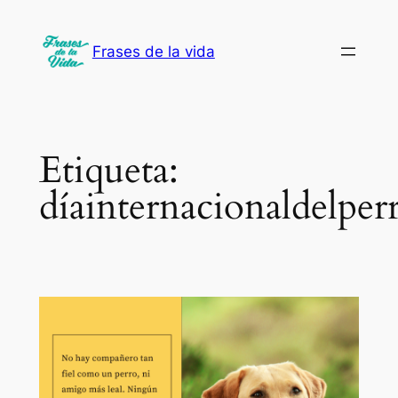
Saltar
al
Frases de la vida
contenido
Etiqueta:
díainternacionaldelper