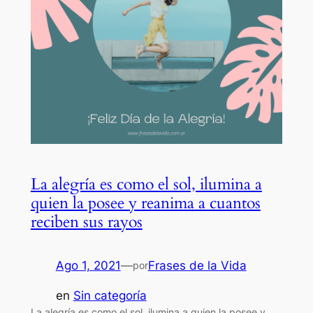
La alegría es como el sol, ilumina a
quien la posee y reanima a cuantos
reciben sus rayos
Ago 1, 2021
—
Frases de la Vida
por
en
Sin categoría
La alegría es como el sol, ilumina a quien la posee y