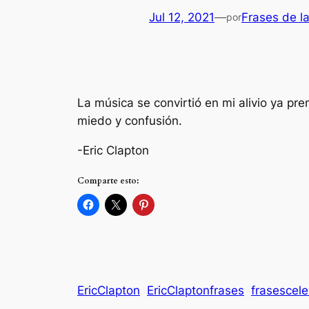
Jul 12, 2021
—
Frases de l
por
La música se convirtió en mi alivio ya pr
miedo y confusión.
-Eric Clapton
Comparte esto:
EricClapton
EricClaptonfrases
frasescel