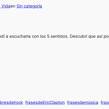
a Vida
en
Sin categoría
endí a escucharla con los 5 sentidos. Descubrí que así p
ebresdelrock
frasesdeEricClapton
frasesdemúsica
fra