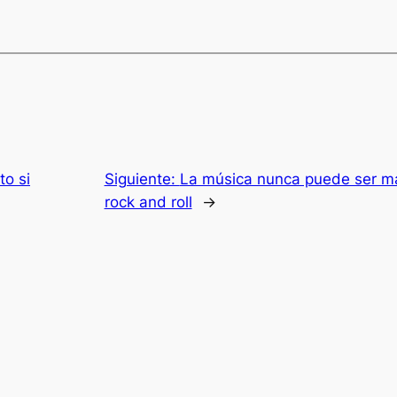
to si
Siguiente:
La música nunca puede ser mal
rock and roll
→