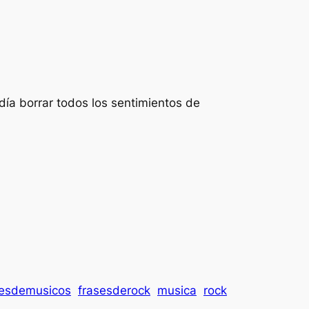
odía borrar todos los sentimientos de
sesdemusicos
frasesderock
musica
rock