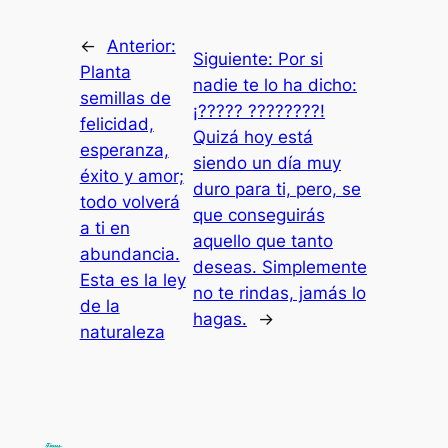
←
Anterior:
Siguiente:
Por si
Planta
nadie te lo ha dicho:
semillas de
¡????? ????????!
felicidad,
Quizá hoy está
esperanza,
siendo un día muy
éxito y amor;
duro para ti, pero, se
todo volverá
que conseguirás
a ti en
aquello que tanto
abundancia.
deseas. Simplemente
Esta es la ley
no te rindas, jamás lo
de la
hagas.
→
naturaleza