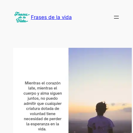
Saltar
al
Frases de la vida
contenido