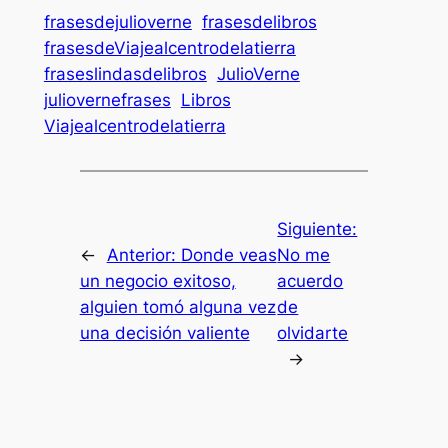
frasesdejulioverne
frasesdelibros
frasesdeViajealcentrodelatierra
fraseslindasdelibros
JulioVerne
juliovernefrases
Libros
Viajealcentrodelatierra
Siguiente:
←
Anterior:
Donde veas
No me
un negocio exitoso,
acuerdo
alguien tomó alguna vez
de
una decisión valiente
olvidarte
→