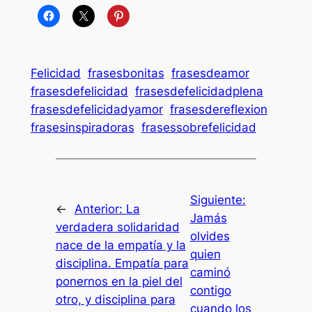
Felicidad
frasesbonitas
frasesdeamor
frasesdefelicidad
frasesdefelicidadplena
frasesdefelicidadyamor
frasesdereflexion
frasesinspiradoras
frasessobrefelicidad
Siguiente:
←
Anterior:
La
Jamás
verdadera solidaridad
olvides
nace de la empatía y la
quien
disciplina. Empatía para
caminó
ponernos en la piel del
contigo
otro, y disciplina para
cuando los