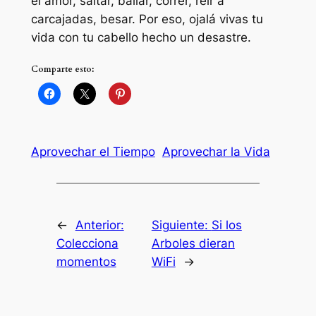
el amor, saltar, bailar, correr, reír a
carcajadas, besar. Por eso, ojalá vivas tu
vida con tu cabello hecho un desastre.
Comparte esto:
Aprovechar el Tiempo
Aprovechar la Vida
←
Anterior:
Siguiente:
Si los
Colecciona
Arboles dieran
momentos
WiFi
→