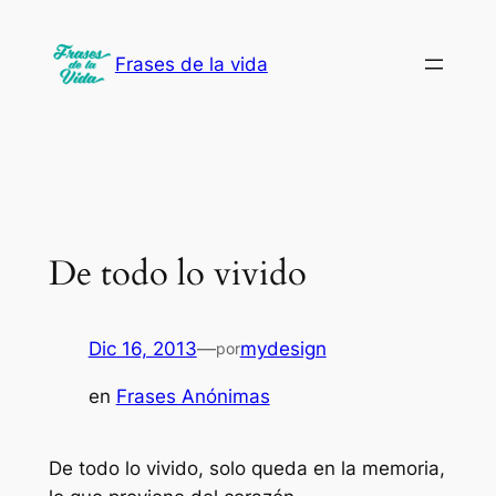
Saltar
al
Frases de la vida
contenido
De todo lo vivido
Dic 16, 2013
—
mydesign
por
en
Frases Anónimas
De todo lo vivido, solo queda en la memoria,