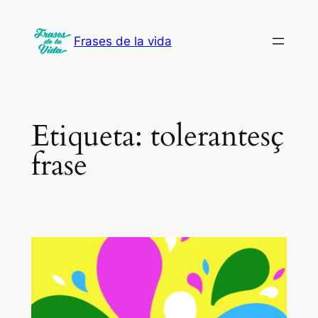
Saltar
al
Frases de la vida
contenido
Etiqueta:
tolerantesç
frase