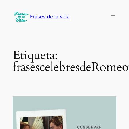
Saltar
al
Frases de la vida
contenido
Etiqueta:
frasescelebresdeRomeo