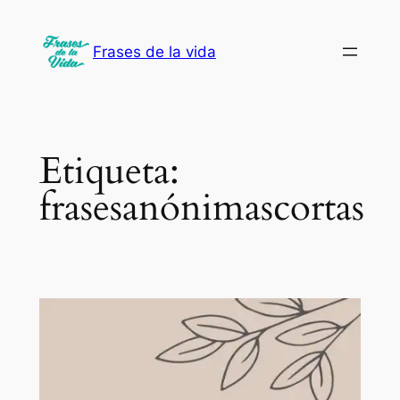
Saltar
al
Frases de la vida
contenido
Etiqueta:
frasesanónimascortas