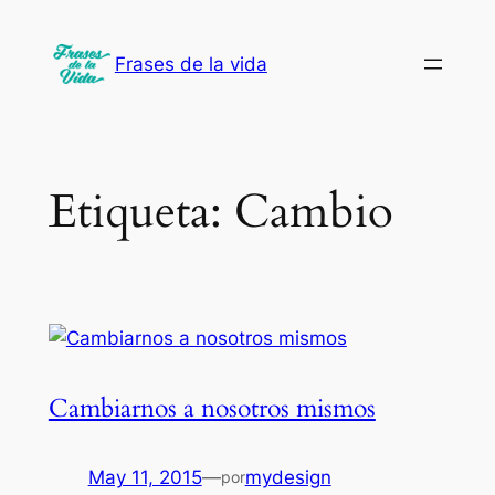
Saltar
al
Frases de la vida
contenido
Etiqueta:
Cambio
Cambiarnos a nosotros mismos
May 11, 2015
—
mydesign
por